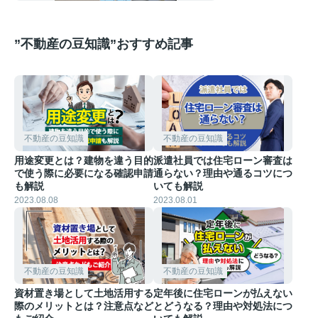
”不動産の豆知識”おすすめ記事
不動産の豆知識
不動産の豆知識
用途変更とは？建物を違う目的
派遣社員では住宅ローン審査は
で使う際に必要になる確認申請
通らない？理由や通るコツにつ
も解説
いても解説
2023.08.08
2023.08.01
不動産の豆知識
不動産の豆知識
資材置き場として土地活用する
定年後に住宅ローンが払えない
際のメリットとは？注意点など
とどうなる？理由や対処法につ