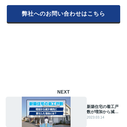
弊社へのお問い合わせはこちら
NEXT
新築住宅の着工戸
数が増加から減少
傾向に変化した理
2023.03.14
由とは？