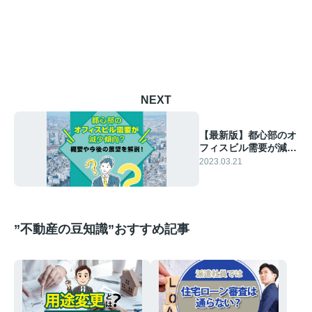
NEXT
【最新版】都心部のオ
フィスビル需要が減少
傾向？現状や今後の展
2023.03.21
望を解説！
”不動産の豆知識”おすすめ記事