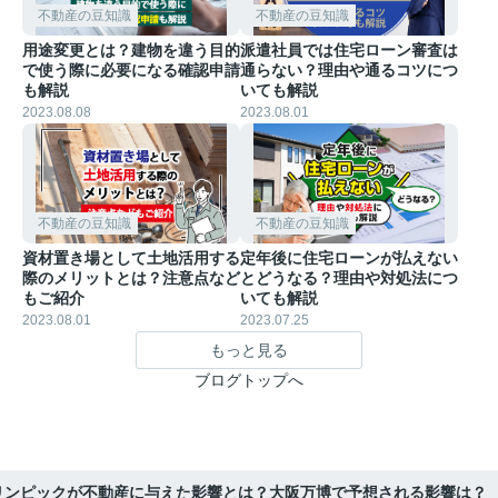
不動産の豆知識
不動産の豆知識
用途変更とは？建物を違う目的
派遣社員では住宅ローン審査は
で使う際に必要になる確認申請
通らない？理由や通るコツにつ
も解説
いても解説
2023.08.08
2023.08.01
不動産の豆知識
不動産の豆知識
資材置き場として土地活用する
定年後に住宅ローンが払えない
際のメリットとは？注意点など
とどうなる？理由や対処法につ
もご紹介
いても解説
2023.08.01
2023.07.25
もっと見る
ブログトップへ
リンピックが不動産に与えた影響とは？大阪万博で予想される影響は？