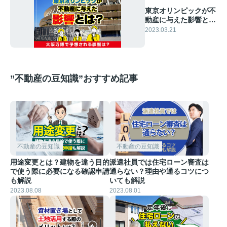
東京オリンピックが不
動産に与えた影響と
は？大阪万博で予想さ
2023.03.21
れる影響は？
”不動産の豆知識”おすすめ記事
不動産の豆知識
不動産の豆知識
用途変更とは？建物を違う目的
派遣社員では住宅ローン審査は
で使う際に必要になる確認申請
通らない？理由や通るコツにつ
も解説
いても解説
2023.08.08
2023.08.01