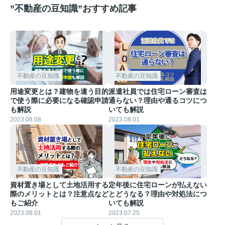
”不動産の豆知識”おすすめ記事
不動産の豆知識
不動産の豆知識
用途変更とは？建物を違う目的
派遣社員では住宅ローン審査は
で使う際に必要になる確認申請
通らない？理由や通るコツにつ
も解説
いても解説
2023.08.08
2023.08.01
不動産の豆知識
不動産の豆知識
資材置き場として土地活用する
定年後に住宅ローンが払えない
際のメリットとは？注意点など
とどうなる？理由や対処法につ
もご紹介
いても解説
2023.08.01
2023.07.25