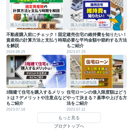
購入の基礎知識
購入の基礎知識
不動産購入前にチェック！固定
建売住宅の維持費を知りたい！
資産税の計算方法と支払う時期
必要な平均金額や節約する方法
を解説
もご紹介
2024.06.25
2023.07.25
購入の基礎知識
購入の基礎知識
3階建て住宅を購入するメリッ
住宅ローンの借入限度額はどう
トは？デメリットや注意点など
やって決まる？基準や上げる方
もご紹介
法をご紹介
2023.07.18
2023.07.11
もっと見る
ブログトップへ