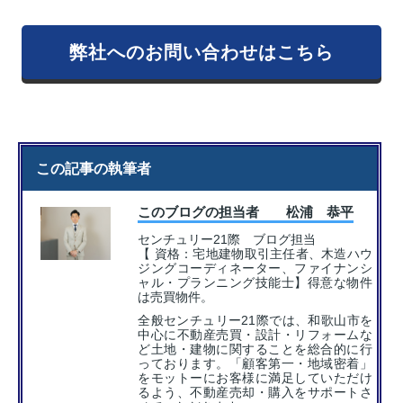
弊社へのお問い合わせはこちら
この記事の執筆者
このブログの担当者 松浦 恭平
センチュリー21際 ブログ担当
【 資格：宅地建物取引主任者、木造ハウ
ジングコーディネーター、ファイナンシ
ャル・プランニング技能士】得意な物件
は売買物件。
全般センチュリー21際では、和歌山市を
中心に不動産売買・設計・リフォームな
ど土地・建物に関することを総合的に行
っております。「顧客第一・地域密着」
をモットーにお客様に満足していただけ
るよう、不動産売却・購入をサポートさ