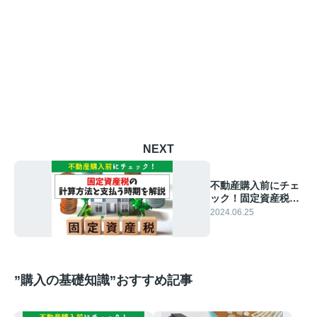
NEXT
不動産購入前にチェ
ック！固定資産税の
計算方法と支払う時
2024.06.25
期を解説
”購入の基礎知識”おすすめ記事