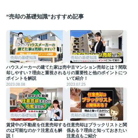
”売却の基礎知識”おすすめ記事
売却の基礎知識
売却の基礎知識
ハウスメーカーの建てた家は売
中古マンション売却とは？間取
却しやすい？理由と重視される
りの重要性と他のポイントにつ
ポイントを解説
いて紹介！
2023.08.08
2023.07.25
売却の基礎知識
売却の基礎知識
賃貸中の不動産を任意売却する
任意売却はブラックリストと関
のは可能なのか？注意点も解
係ある？理由と知っておきたい
説！
注意点もご紹介