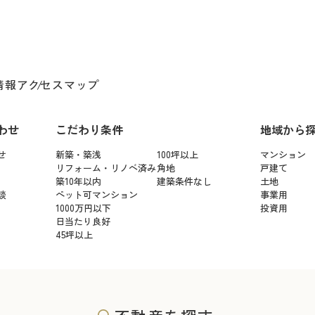
情報
アクセスマップ
わせ
こだわり条件
地域から
せ
新築・築浅
100坪以上
マンション
リフォーム・リノベ済み
角地
戸建て
築10年以内
建築条件なし
土地
談
ペット可マンション
事業用
1000万円以下
投資用
日当たり良好
45坪以上