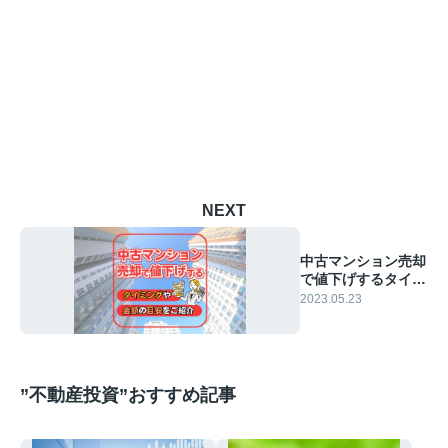
NEXT
中古マンション売却
で値下げするタイミ
ングや金額の目安を
2023.05.23
ご紹介
”不動産投資”おすすめ記事