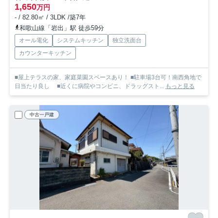
1,650
万円
- / 82.80㎡ / 3LDK /築7年
和歌山線「岩出」駅 徒歩59分
オール電化
システムキッチン
独立洗面台
カウンターキッチン
■屋上テラスの家、家庭菜園スペースあり！ ■駐車場3台可！南西角地で
日当たり良し ■近くに病院やコンビニ、ドラッグスト...
もっと見る
中古一戸建