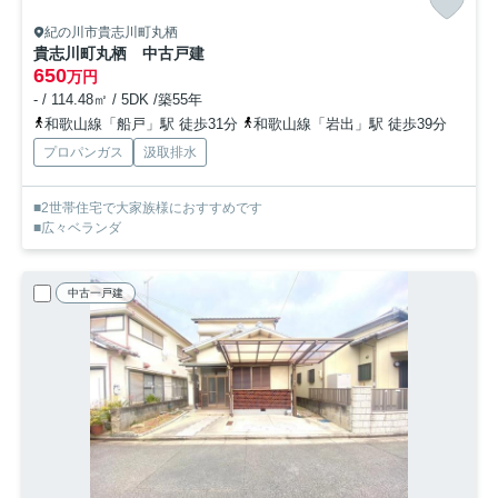
紀の川市貴志川町丸栖
貴志川町丸栖 中古戸建
650
万円
- / 114.48㎡ / 5DK /築55年
和歌山線「船戸」駅 徒歩31分
和歌山線「岩出」駅 徒歩39分
プロパンガス
汲取排水
■2世帯住宅で大家族様におすすめです
■広々ベランダ
中古一戸建