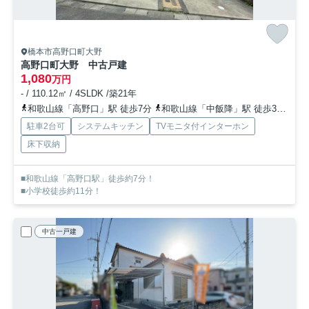
橋本市高野口町大野
高野口町大野 中古戸建
1,080
万円
- / 110.12㎡ / 4SLDK /築21年
和歌山線「高野口」駅 徒歩7分
和歌山線「中飯降」駅 徒歩30分
駐車2台可
システムキッチン
TVモニタ付インターホン
床下収納
■和歌山線「高野口駅」徒歩約7分！
■小学校徒歩約11分！
中古一戸建