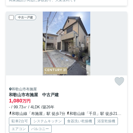
中古一戸建
和歌山市布施屋
和歌山市布施屋 中古戸建
1,080
万円
- / 99.73㎡ / 4LDK /築26年
和歌山線「布施屋」駅 徒歩7分
和歌山線「千旦」駅 徒歩21分
和歌
駐車2台可
システムキッチン
食器洗い乾燥機
浴室乾燥機
エアコン
バルコニー