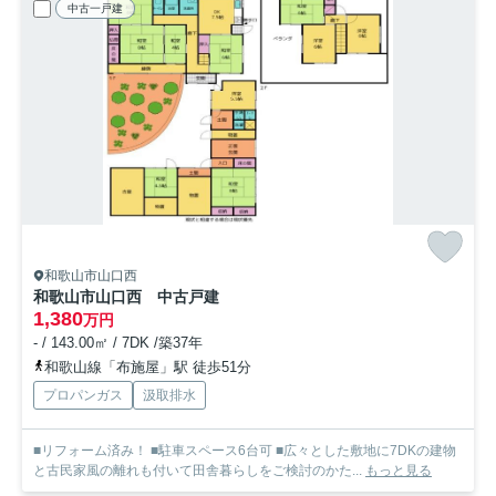
中古一戸建
和歌山市山口西
和歌山市山口西 中古戸建
1,380
万円
- / 143.00㎡ / 7DK /築37年
和歌山線「布施屋」駅 徒歩51分
プロパンガス
汲取排水
■リフォーム済み！ ■駐車スペース6台可 ■広々とした敷地に7DKの建物
と古民家風の離れも付いて田舎暮らしをご検討のかた...
もっと見る