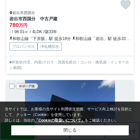
岩出市西国分
岩出市西国分 中古戸建
780
万円
- / 98.01㎡ / 4LDK /築33年
和歌山線「下井阪」駅 徒歩18分
和歌山線「岩出」駅 徒歩33分
和
プロパンガス
浄化槽排水
■外装吹付済、内装(クロス・洗面化粧台・コンロ・換気扇・インターホ
ン新調)
新築一戸建
当サイトでは、お客様の当サイト利用状況把握、サービス向上検討を目的と
して、クッキー（Cookie）を使用しています。
詳しくは、当社の
「Cookieの取扱いについて」
をご確認ください。
LINE
売却査定
電話
お問い合わせ
閉じる