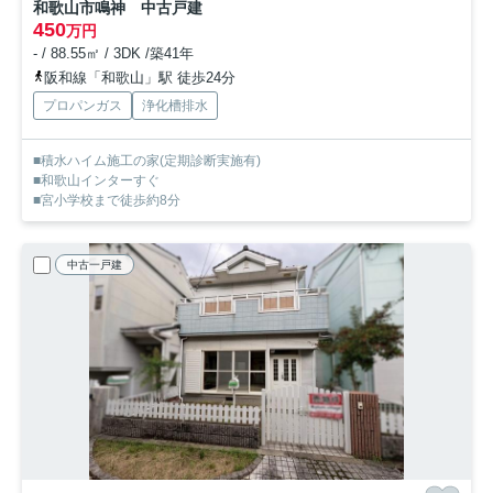
和歌山市鳴神 中古戸建
450
万円
- / 88.55㎡ / 3DK /築41年
阪和線「和歌山」駅 徒歩24分
プロパンガス
浄化槽排水
■積水ハイム施工の家(定期診断実施有)
■和歌山インターすぐ
■宮小学校まで徒歩約8分
中古一戸建