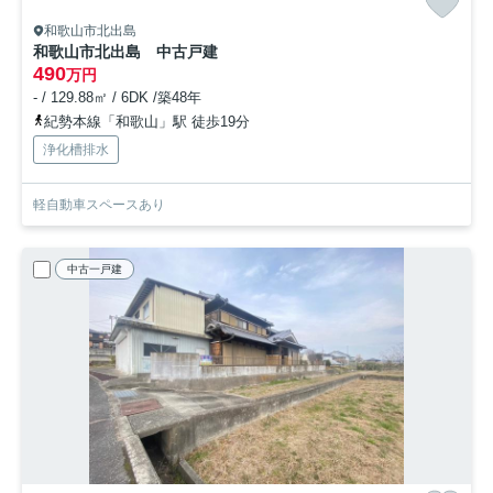
和歌山市北出島
和歌山市北出島 中古戸建
490
万円
- / 129.88㎡ / 6DK /築48年
紀勢本線「和歌山」駅 徒歩19分
浄化槽排水
軽自動車スペースあり
中古一戸建