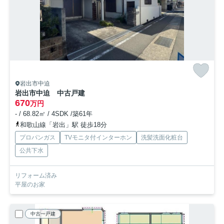
岩出市中迫
岩出市中迫 中古戸建
670
万円
- / 68.82㎡ / 4SDK /築61年
和歌山線「岩出」駅 徒歩18分
プロパンガス
TVモニタ付インターホン
洗髪洗面化粧台
公共下水
リフォーム済み
平屋のお家
中古一戸建