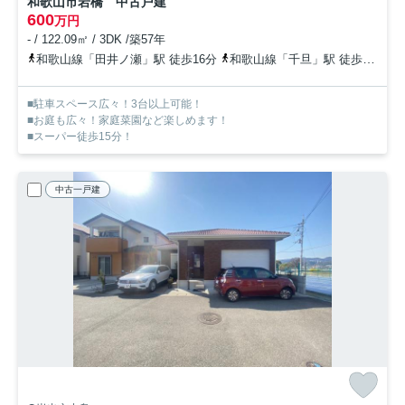
和歌山市岩橋 中古戸建
600
万円
- / 122.09㎡ / 3DK /築57年
和歌山線「田井ノ瀬」駅 徒歩16分
和歌山線「千旦」駅 徒歩21分
■駐車スペース広々！3台以上可能！
■お庭も広々！家庭菜園など楽しめます！
■スーパー徒歩15分！
中古一戸建