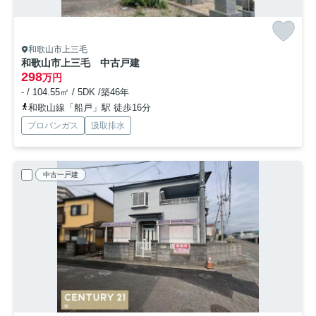
和歌山市上三毛
和歌山市上三毛 中古戸建
298
万円
- / 104.55㎡ / 5DK /築46年
和歌山線「船戸」駅 徒歩16分
プロパンガス
汲取排水
中古一戸建