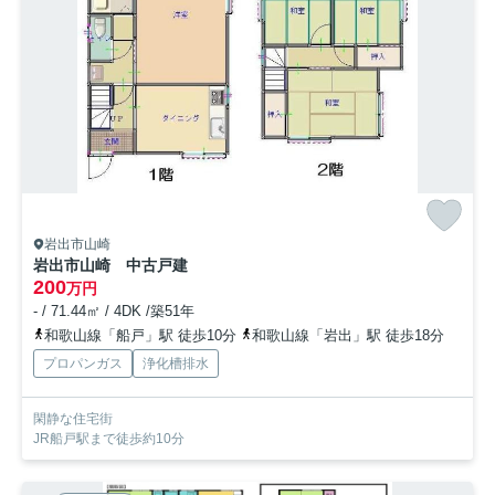
岩出市山崎
岩出市山崎 中古戸建
200
万円
- / 71.44㎡ / 4DK /築51年
和歌山線「船戸」駅 徒歩10分
和歌山線「岩出」駅 徒歩18分
プロパンガス
浄化槽排水
閑静な住宅街
JR船戸駅まで徒歩約10分