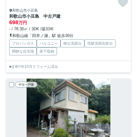
和歌山市小豆島
和歌山市小豆島 中古戸建
698
万円
- / 78.30㎡ / 3DK /築33年
和歌山線「田井ノ瀬」駅 徒歩30分
プロパンガス
バルコニー
独立洗面台
洗髪洗面化粧台
閑静な住宅地
床下収納
■令和7年10月リフォーム済み
中古一戸建