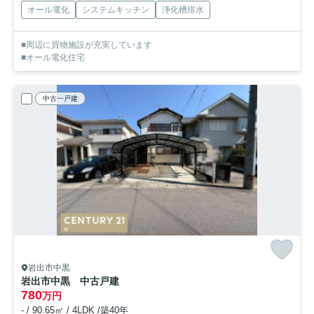
オール電化
システムキッチン
浄化槽排水
■周辺に買物施設が充実しています
■オール電化住宅
中古一戸建
岩出市中黒
岩出市中黒 中古戸建
780
万円
- / 90.65㎡ / 4LDK /築40年