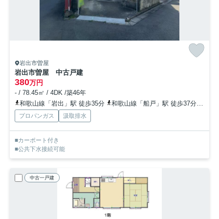
岩出市曽屋
岩出市曽屋 中古戸建
380
万円
- / 78.45㎡ / 4DK /築46年
和歌山線「岩出」駅 徒歩35分
和歌山線「船戸」駅 徒歩37分
和歌
プロパンガス
汲取排水
■カーポート付き
■公共下水接続可能
中古一戸建