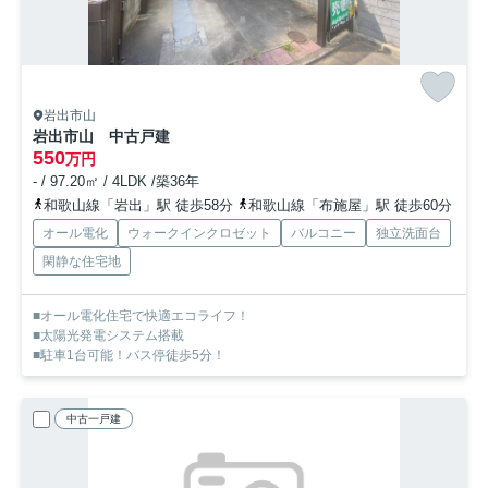
岩出市山
岩出市山 中古戸建
550
万円
- / 97.20㎡ / 4LDK /築36年
和歌山線「岩出」駅 徒歩58分
和歌山線「布施屋」駅 徒歩60分
オール電化
ウォークインクロゼット
バルコニー
独立洗面台
閑静な住宅地
■オール電化住宅で快適エコライフ！
■太陽光発電システム搭載
■駐車1台可能！バス停徒歩5分！
中古一戸建