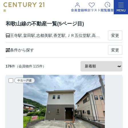
和歌山線の不動産一覧(5ページ目)
王寺駅,畠田駅,志都美駅,香芝駅,ＪＲ五位堂駅,高田駅,大和新庄駅,御所駅,玉手駅,掖上駅,吉野口駅,北宇智駅,五条駅,大和二見駅,隅田駅,下兵庫駅,橋本駅,紀伊山田駅,高野口駅,中飯降駅,妙寺駅,大谷駅,笠田駅,西笠田駅,名手駅,粉河駅,紀伊長田駅,打田駅,下井阪駅,岩出駅,船戸駅,紀伊小倉駅,布施屋駅,千旦駅,田井ノ瀬駅,和歌山駅
変更
条件から探す
変更
176
件（会員物件 115件）
中古一戸建