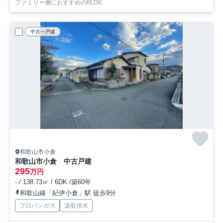
ファミリー層におすすめの6LDK
中古一戸建
和歌山市小倉
和歌山市小倉 中古戸建
295
万円
- / 138.73㎡ / 6DK /築60年
和歌山線「紀伊小倉」駅 徒歩9分
プロパンガス
汲取排水