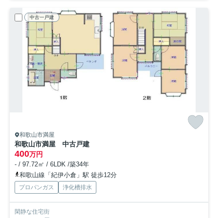
中古一戸建
和歌山市満屋
和歌山市満屋 中古戸建
400
万円
- / 97.72㎡ / 6LDK /築34年
和歌山線「紀伊小倉」駅 徒歩12分
プロパンガス
浄化槽排水
閑静な住宅街