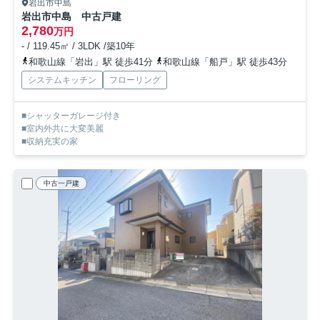
岩出市中島
岩出市中島 中古戸建
2,780
万円
- / 119.45㎡ / 3LDK /築10年
和歌山線「岩出」駅 徒歩41分
和歌山線「船戸」駅 徒歩43分
システムキッチン
フローリング
■シャッターガレージ付き
■室内外共に大変美麗
■収納充実の家
中古一戸建