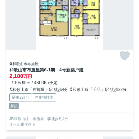
和歌山市布施屋
和歌山市布施屋第6-1期 4号新築戸建
2,180
万円
- / 105.90㎡ / 4SLDK /予定
和歌山線「布施屋」駅 徒歩4分
和歌山線「千旦」駅 徒歩22分
駐車2台可
浄化槽排水
新築
JR和歌山線「布施屋」駅徒歩約4分
オール電化住宅