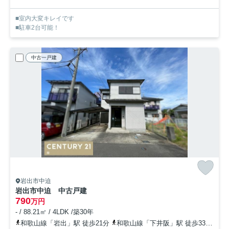
■室内大変キレイです
■駐車2台可能！
中古一戸建
岩出市中迫
岩出市中迫 中古戸建
790
万円
- / 88.21㎡ / 4LDK /築30年
和歌山線「岩出」駅 徒歩21分
和歌山線「下井阪」駅 徒歩33分
和