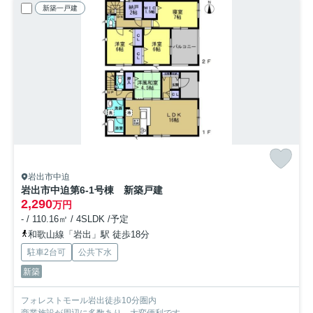
新築一戸建
岩出市中迫
岩出市中迫第6-1号棟 新築戸建
2,290
万円
- / 110.16㎡ / 4SLDK /予定
和歌山線「岩出」駅 徒歩18分
駐車2台可
公共下水
新築
フォレストモール岩出徒歩10分圏内
商業施設が周辺に多数あり、大変便利です