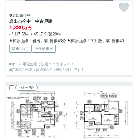
岩出市今中
岩出市今中 中古戸建
1,380
万円
- / 117.58㎡ / 4SLDK /築29年
和歌山線「岩出」駅 徒歩43分
和歌山線「下井阪」駅 徒歩49分
和
駐車2台可
浄化槽排水
■オール電化住宅で快適エコライフ！！
■駐車2台可能（普通車1台＋軽1台可）です！
中古一戸建