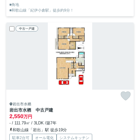
■角地
■和歌山線「紀伊小倉駅」徒歩約9分！
中古一戸建
岩出市水栖
岩出市水栖 中古戸建
2,550
万円
- / 111.79㎡ / 3LDK /築7年
和歌山線「岩出」駅 徒歩19分
駐車2台可
オール電化
システムキッチン