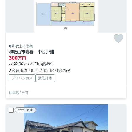
和歌山市岩橋
和歌山市岩橋 中古戸建
300
万円
- / 92.06㎡ / 4LDK /築49年
和歌山線「田井ノ瀬」駅 徒歩25分
プロパンガス
汲取排水
駐車場2台可
中古一戸建