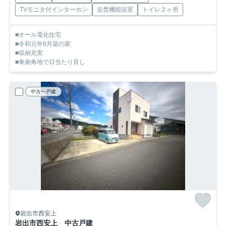
TVモニタ付インターホン
追焚機能浴室
トイレ２ヶ所
■オール電化住宅
■令和元年8月築の家
■収納充実
■東南角地で日当たり良し
中古一戸建
岩出市西安上
岩出市西安上 中古戸建