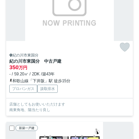
紀の川市東国分
紀の川市東国分 中古戸建
350
万円
- / 59.20㎡ / 2DK /築43年
和歌山線「下井阪」駅 徒歩15分
プロパンガス
汲取排水
店舗としてもお使いいただけます
南東角地、陽当たり良し
新築一戸建