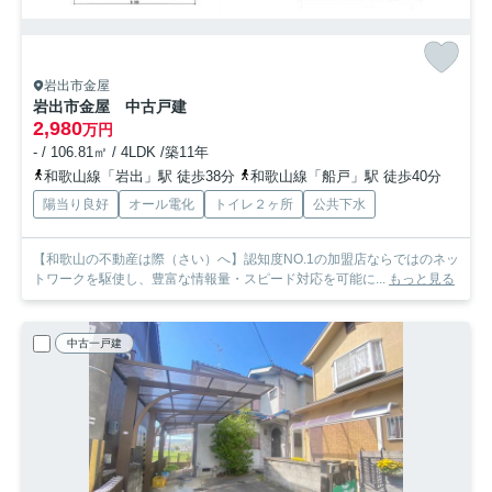
岩出市金屋
岩出市金屋 中古戸建
2,980
万円
- / 106.81㎡ / 4LDK /築11年
和歌山線「岩出」駅 徒歩38分
和歌山線「船戸」駅 徒歩40分
陽当り良好
オール電化
トイレ２ヶ所
公共下水
【和歌山の不動産は際（さい）へ】認知度NO.1の加盟店ならではのネッ
トワークを駆使し、豊富な情報量・スピード対応を可能に...
もっと見る
中古一戸建