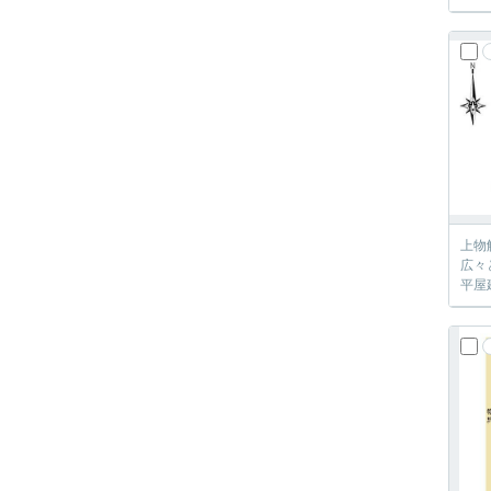
上物
広々
平屋