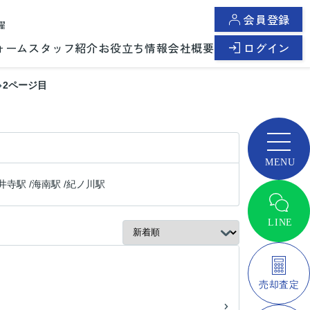
会員登録
曜
ォーム
スタッフ紹介
お役立ち情報
会社概要
ログイン
2ページ目
井寺駅
/
海南駅
/
紀ノ川駅