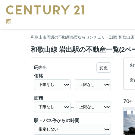
和歌山市周辺の不動産売買ならセンチュリー21際 和歌山店
和歌山線 岩出駅の不動産一覧(2ペ
お
岩出
変更
価格
宮
～
面積
70
件
～
駅・バス停からの時間