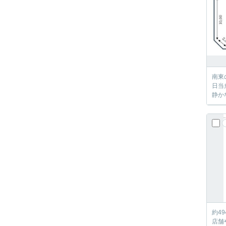
南東
日当
静か
約4
店舗