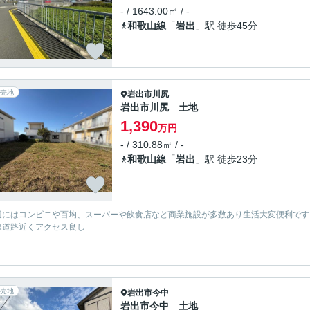
- / 1643.00㎡ / -
和歌山線
「
岩出
」駅 徒歩45分
売地
岩出市
川尻
岩出市川尻 土地
1,390
万円
- / 310.88㎡ / -
和歌山線
「
岩出
」駅 徒歩23分
辺にはコンビニや百均、スーパーや飲食店など商業施設が多数あり生活大変便利で
線道路近くアクセス良し
売地
岩出市
今中
岩出市今中 土地