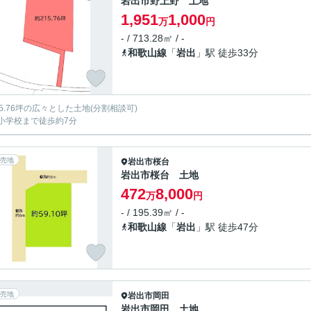
岩出市野上野 土地
1,951
1,000
万
円
- / 713.28㎡ / -
和歌山線
「
岩出
」駅 徒歩33分
15.76坪の広々とした土地(分割相談可)
小学校まで徒歩約7分
売地
岩出市
桜台
岩出市桜台 土地
472
8,000
万
円
- / 195.39㎡ / -
和歌山線
「
岩出
」駅 徒歩47分
売地
岩出市
岡田
岩出市岡田 土地