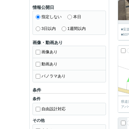
情報公開日
指定しない
本日
3日以内
1週間以内
■安
■6
画像・動画あり
画像あり
動画あり
パノラマあり
条件
条件
県道
アパ
自由設計対応
その他