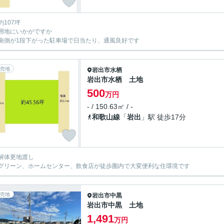
約107坪
用地にいかがですか
南側が1段下がった駐車場で日当たり、通風良好です
売地
岩出市
水栖
岩出市水栖 土地
500
万円
- / 150.63㎡ / -
和歌山線
「
岩出
」駅 徒歩17分
解体更地渡し
グリーン、ホームセンター、飲食店が徒歩圏内で大変便利な住環境です
売地
岩出市
中黒
岩出市中黒 土地
1,491
万円