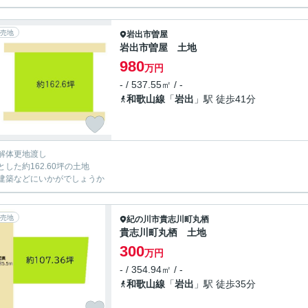
売地
岩出市
曽屋
岩出市曽屋 土地
980
万円
- / 537.55㎡ / -
和歌山線
「
岩出
」駅 徒歩41分
解体更地渡し
とした約162.60坪の土地
建築などにいかがでしょうか
売地
紀の川市
貴志川町丸栖
貴志川町丸栖 土地
300
万円
- / 354.94㎡ / -
和歌山線
「
岩出
」駅 徒歩35分