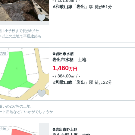
- / 201.88㎡ / -
和歌山線
「
岩出
」駅 徒歩51分
楽川小学校まで徒歩約6分
0坪以上の土地で平屋建築も
売地
岩出市
水栖
岩出市水栖 土地
1,460
万円
- / 884.00㎡ / -
和歌山線
「
岩出
」駅 徒歩22分
沿いの267坪の土地
ート用地などにいかがでしょうか
売地
岩出市
野上野