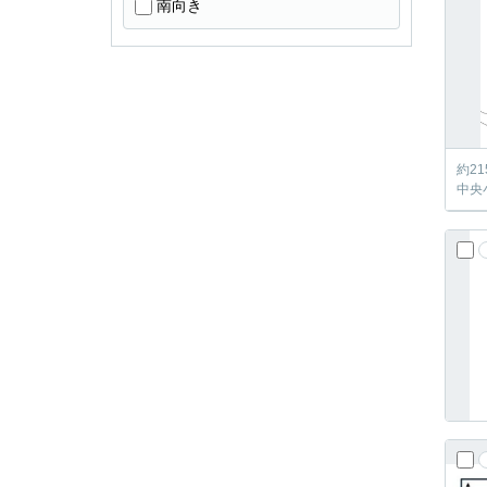
南向き
約2
中央