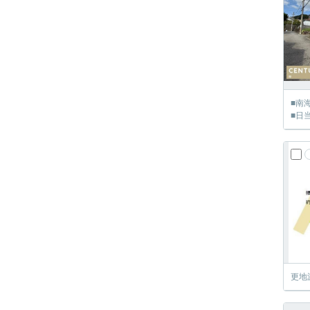
■南
■日
更地