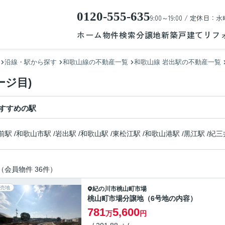
0120-555-635
9:00～19:00 / 定休日：水
ホーム
物件検索
分譲地
新築戸建て
リフ
沿線・駅から探す
和歌山線の不動産一覧
和歌山線 岩出駅の不動産一覧
ージ目)
すすめの駅
前駅
/
和歌山市駅
/
岩出駅
/
和歌山駅
/
東松江駅
/
和歌山港駅
/
黒江駅
/
紀三
（会員物件 36件）
売地
紀の川市
桃山町市場
桃山町市場分譲地（6号地の内容）
781
5,600
万
円