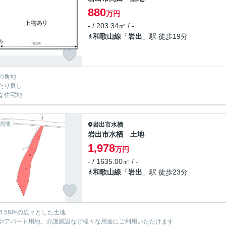
880
万円
- / 203.34㎡ / -
和歌山線
「
岩出
」駅 徒歩19分
の角地
たり良し
な住宅地
売地
岩出市
水栖
岩出市水栖 土地
1,978
万円
- / 1635.00㎡ / -
和歌山線
「
岩出
」駅 徒歩23分
94.58坪の広々とした土地
やアパート用地、介護施設など様々な用途にご利用いただけます