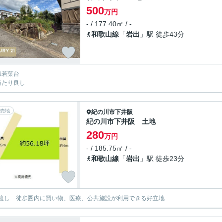
500
万円
- / 177.40㎡ / -
和歌山線
「
岩出
」駅 徒歩43分
海若葉台
当たり良し
売地
紀の川市
下井阪
紀の川市下井阪 土地
280
万円
- / 185.75㎡ / -
和歌山線
「
岩出
」駅 徒歩23分
渡し 徒歩圏内に買い物、医療、公共施設が利用できる好立地