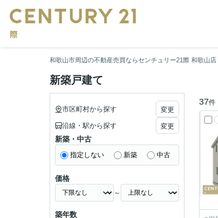
和歌山市周辺の不動産売買ならセンチュリー21際 和歌山店
新築戸建て
37
件
市区町村から探す
変更
沿線・駅から探す
変更
新築・中古
指定しない
新築
中古
価格
～
築年数