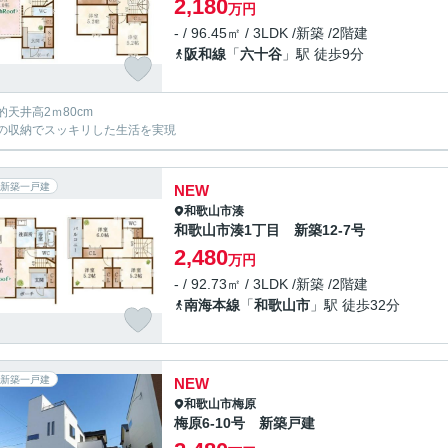
2,180
万円
- / 96.45㎡ / 3LDK /新築 /2階建
阪和線
「
六十谷
」駅 徒歩9分
的天井高2ｍ80cm
の収納でスッキリした生活を実現
新築一戸建
NEW
和歌山市
湊
和歌山市湊1丁目 新築12-7号
2,480
万円
- / 92.73㎡ / 3LDK /新築 /2階建
南海本線
「
和歌山市
」駅 徒歩32分
新築一戸建
NEW
和歌山市
梅原
梅原6-10号 新築戸建