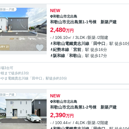
新築一戸建
NEW
和歌山市
北出島
和歌山市北出島第1-1号棟 新築戸建
2,480
万円
- / 106.10㎡ / 3LDK /新築 /2階建
和歌山電鐵貴志川線
「
田中口
」駅 徒歩10
紀勢本線
「
宮前
」駅 徒歩16分
阪和線
「
和歌山
」駅 徒歩17分
車場3台可
学校まで徒歩約13分
かやま電鐵貴志川線「田中口」駅徒歩約10分
新築一戸建
NEW
和歌山市
北出島
和歌山市北出島第1-2号棟 新築戸建
2,390
万円
- / 100.44㎡ / 4LDK /新築 /2階建
和歌山電鐵貴志川線
「
田中口
」駅 徒歩10