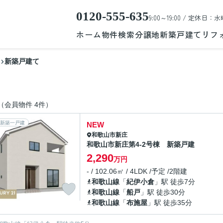
0120-555-635
9:00～19:00 / 定休日：水
ホーム
物件検索
分譲地
新築戸建て
リフ
新築戸建て
（会員物件 4件）
新築一戸建
NEW
和歌山市
新庄
和歌山市新庄第4-2号棟 新築戸建
2,290
万円
- / 102.06㎡ / 4LDK /予定 /2階建
和歌山線
「
紀伊小倉
」駅 徒歩7分
和歌山線
「
船戸
」駅 徒歩30分
和歌山線
「
布施屋
」駅 徒歩35分