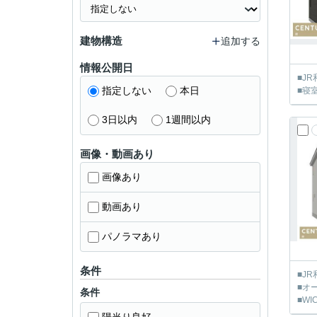
建物構造
追加する
情報公開日
■J
指定しない
本日
■寝
3日以内
1週間以内
画像・動画あり
画像あり
動画あり
パノラマあり
条件
■J
■オ
条件
■WI