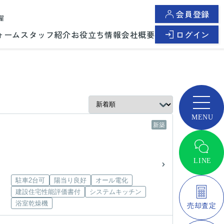
会員登録
曜
ォーム
スタッフ紹介
お役立ち情報
会社概要
ログイン
新築
駐車2台可
陽当り良好
オール電化
建設住宅性能評価書付
システムキッチン
浴室乾燥機