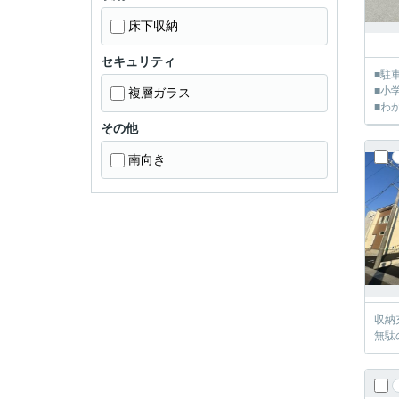
床下収納
セキュリティ
■駐
■小
複層ガラス
■わ
その他
南向き
収納
無駄