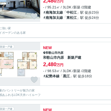
2,480
万円
- / 95.21㎡ / 3LDK /新築 /2階建
南海加太線
「
中松江
」駅 徒歩23分
南海加太線
「
東松江
」駅 徒歩24分
に強い家
イガーデンのある家
新築一戸建
NEW
和歌山市
内原
和歌山市内原 新築戸建
2,480
万円
- / 98.53㎡ / 3LDK /新築 /2階建
紀勢本線
「
黒江
」駅 徒歩18分
量のパントリーが魅力の家
感あふれるLDK天井ハイルーフ
新築一戸建
NEW