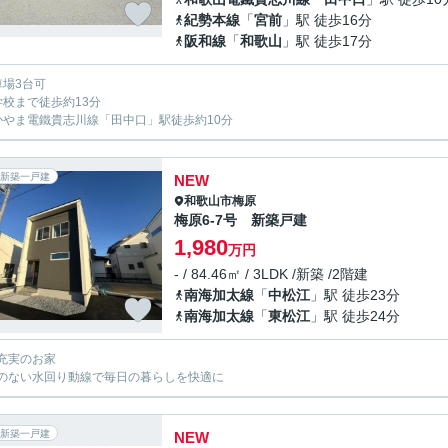
紀勢本線
「
宮前
」駅 徒歩16分
阪和線
「
和歌山
」駅 徒歩17分
車場3台可
学校まで徒歩約13分
かやま電鐵貴志川線「田中口」駅徒歩約10分
新築一戸建
NEW
和歌山市
梅原
梅原6-7号 新築戸建
1,980
万円
- / 84.46㎡ / 3LDK /新築 /2階建
南海加太線
「
中松江
」駅 徒歩23分
南海加太線
「
東松江
」駅 徒歩24分
充実のお家
のない水回り動線で毎日の暮らしを快適に
新築一戸建
NEW