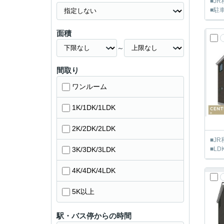
■J
■駐
面積
～
間取り
ワンルーム
1K/1DK/1LDK
2K/2DK/2LDK
■J
3K/3DK/3LDK
■LD
4K/4DK/4LDK
5K以上
駅・バス停からの時間