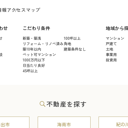
情報
アクセスマップ
わせ
こだわり条件
地域から
せ
新築・築浅
100坪以上
マンション
リフォーム・リノベ済み
角地
戸建て
築10年以内
建築条件なし
土地
談
ペット可マンション
事業用
1000万円以下
投資用
日当たり良好
45坪以上
不動産を探す
岩出市
海南市
紀の