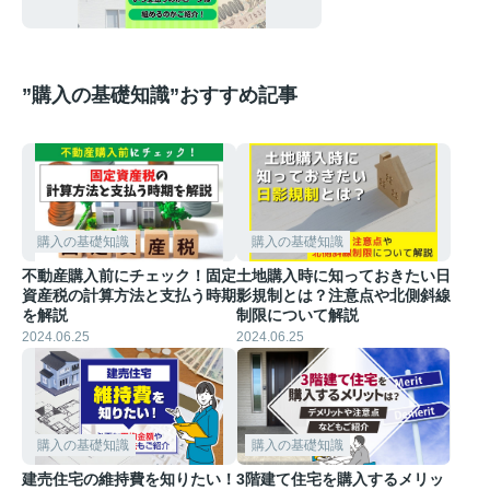
めるのかご紹介！
”購入の基礎知識”おすすめ記事
購入の基礎知識
購入の基礎知識
不動産購入前にチェック！固定
土地購入時に知っておきたい日
資産税の計算方法と支払う時期
影規制とは？注意点や北側斜線
を解説
制限について解説
2024.06.25
2024.06.25
購入の基礎知識
購入の基礎知識
建売住宅の維持費を知りたい！
3階建て住宅を購入するメリッ