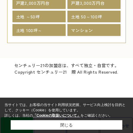
戸建2,000万円台
戸建3,000万円台
土地 ～50坪
土地 50～100坪
土地 100坪～
マンション
センチュリー21の加盟店は、すべて独立・自営です。
Copyright センチュリー21 際 All Rights Reserved.
当サイトでは、お客様の当サイト利用状況把握、サービス向上検討を目的と
して、クッキー（Cookie）を使用しています。
詳しくは、当社の
「Cookieの取扱いについて」
をご確認ください。
LINE
売却査定
電話
お問い合わせ
閉じる